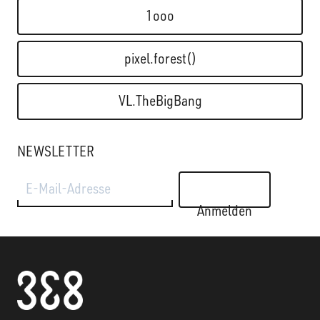
1ooo
pixel.forest()
VL.TheBigBang
NEWSLETTER
E-Mail-Adresse
Anmelden