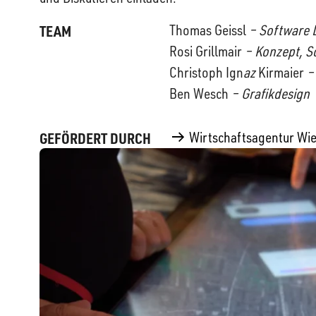
Thomas Geissl
– Software 
TEAM
Rosi Grillmair
– Konzept, S
Christoph Ign
az
Kirmaier
–
Ben Wesch
– Grafikdesign
Wirtschaftsagentur Wi
GEFÖRDERT DURCH