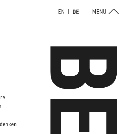
EN
DE
MENU
hre
n
hdenken